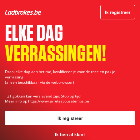
Voor alle klanten
Ik registreer
ELKE DAG
VERRASSINGEN!
Draai elke dag aan het rad, kwalificeer je voor de race en pak je
verrassing!
(alleen beschikbaar via de webbrowser)
+21 gokken kan verslavend zijn. Stop op tijd!
Meer info op
https://www.arretezvousatemps.be
Ik registreer
Ik ben al klant