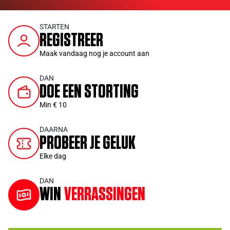
STARTEN
REGISTREER
Maak vandaag nog je account aan
DAN
DOE EEN STORTING
Min € 10
DAARNA
PROBEER JE GELUK
Elke dag
DAN
WIN
VERRASSINGEN